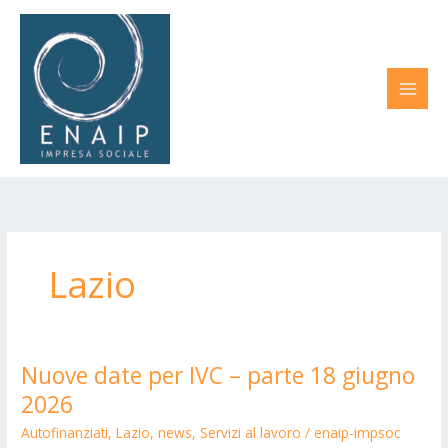
Vai
al
contenuto
Lazio
Nuove date per IVC – parte 18 giugno
Nuove
date
2026
per
Autofinanziati
,
Lazio
,
news
,
Servizi al lavoro
/
enaip-impsoc
IVC