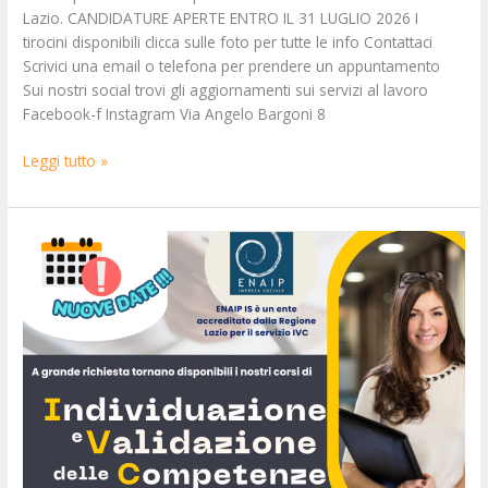
Lazio. CANDIDATURE APERTE ENTRO IL 31 LUGLIO 2026 I
tirocini disponibili clicca sulle foto per tutte le info Contattaci
Scrivici una email o telefona per prendere un appuntamento
Sui nostri social trovi gli aggiornamenti sui servizi al lavoro
Facebook-f Instagram Via Angelo Bargoni 8
Leggi tutto »
Al
via
tre
nuovi
corsi
di
IVC