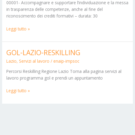
00001- Accompagnare e supportare l’individuazione e la messa
in trasparenza delle competenze, anche al fine del
riconoscimento dei crediti formativi – durata: 30
Leggi tutto »
GOL-LAZIO-RESKILLING
GOL-
LAZIO-
Lazio
,
Servizi al lavoro
/
enaip-impsoc
RESKILLING
Percorsi Reskilling Regione Lazio Torna alla pagina servizi al
lavoro programma gol e prendi un appuntamento
Leggi tutto »