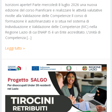
–
Iscrizioni aperte!! Parte mercoledi 8 luglio 2026 una nuova
parte
edizione del corso Pianificare e realizzare le attività valutative
18
rivolte alla Validazione delle Competenze Il corso di
giugno
formazione è autofinanziato e si situa nel sistema di
2026
Individuazione e Validazione delle Competenze (IVC) nella
Regione Lazio di cui ENAIP IS è un Ente accreditato. L’Unità di
Competenza […]
Leggi tutto »
Tirocini
retribuiti
nel
Lazio
–
SALGO
–
entro
31/07/2026