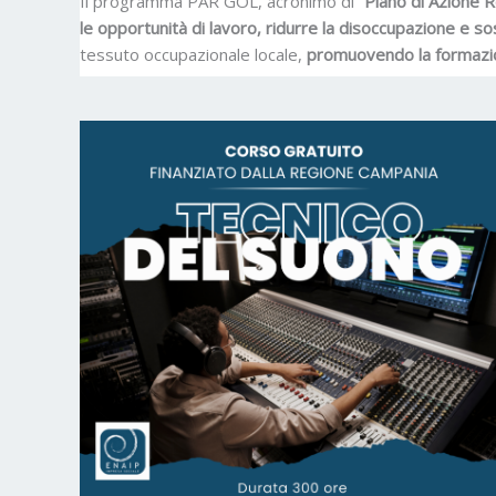
Il programma PAR GOL, acronimo di
“Piano di Azione R
le opportunità di lavoro, ridurre la disoccupazione e s
tessuto occupazionale locale,
promuovendo la formazi