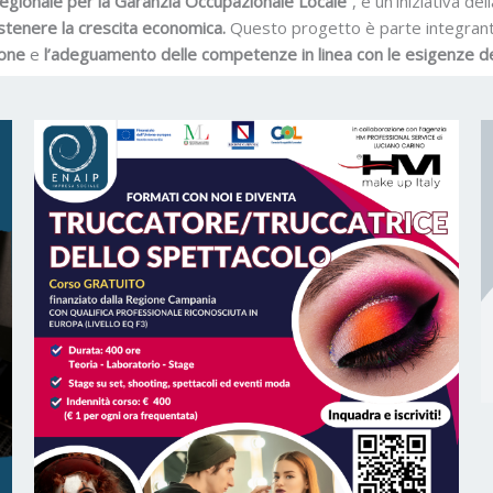
egionale per la Garanzia Occupazionale Locale”
, è un’iniziativa d
ostenere la crescita economica.
Questo progetto è parte integrante 
one
e
l’adeguamento delle competenze in linea con le esigenze de