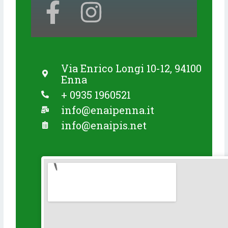
F
I
a
n
c
s
Via Enrico Longi 10-12, 94100
e
t
Enna
+ 0935 1960521
b
a
info@enaipenna.it
o
g
info@enaipis.net
o
r
k
a
-
m
f